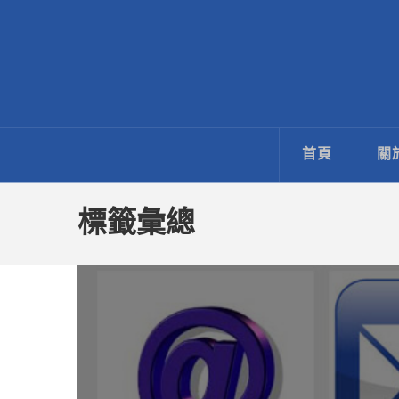
ECNet
藝
首頁
關
禧
網
標籤彙總
路
行
銷