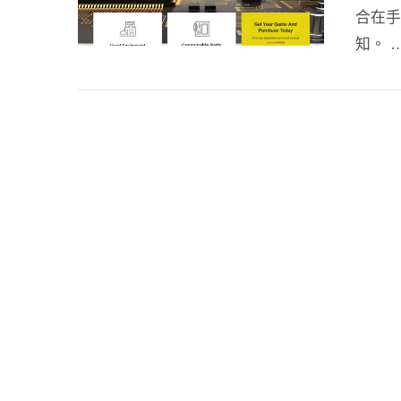
合在手
知。 
閱讀文章