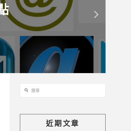
點
勢
搜
尋
近期文章