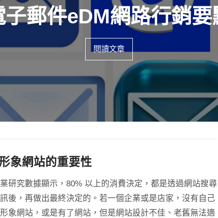
電子郵件eDM網路行銷要
扁平化網站設計的潮流趨
閱讀文章
閱讀文章
形象網站的重要性
業研究數據顯示，80% 以上的消費決定，都是透過網站搜尋
訊後，再做出最終決定的。若一個企業或是店家，沒有自己
形象網站，或是有了網站，但是網站設計不佳、老舊無法適