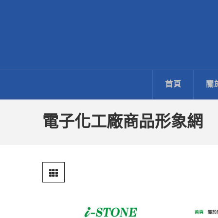
ECNet
藝
首頁
關
禧
網
電子化工廠商品形象網
路
行
銷