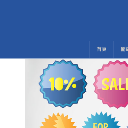
ECNet
藝
首頁
關
禧
網
路
行
銷