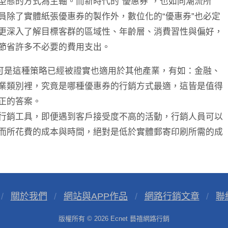
型態的方式為主軸。而新時代的“優惠券”，也如同潮流所
員除了實體紙張優惠券的製作外，數位化的“優惠券”也必定
更深入了解目標客群的區域性、年齡層、消費習性與偏好，
節省許多不必要的費用支出。
，可是這種策略已經被證實也適用於其他產業，有如：金融、
業類別裡，究竟是哪種優惠券的行銷方式最適，這皆是值得
正的答案。
行銷工具，即便遇到客戶接受度不高的活動，行銷人員可以
而所花費的成本與時間，絕對是低於實體郵寄印刷所需的成
關於我們
網站與APP作品
網路行銷文章
聯
版權所有 © 2026
Ecnet 藝禧網路行銷